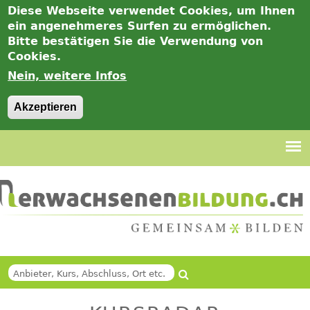
Diese Webseite verwendet Cookies, um Ihnen
ein angenehmeres Surfen zu ermöglichen.
Bitte bestätigen Sie die Verwendung von
Cookies.
Nein, weitere Infos
Akzeptieren
Jump
to
navigation
Suche
Back
SUCHFORMULAR
to