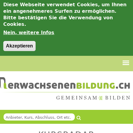
Diese Webseite verwendet Cookies, um Ihnen
ein angenehmeres Surfen zu ermöglichen.
Bitte bestätigen Sie die Verwendung von
Cookies.
Nein, weitere Infos
Akzeptieren
Jump
to
navigation
Suche
Back
SUCHFORMULAR
to