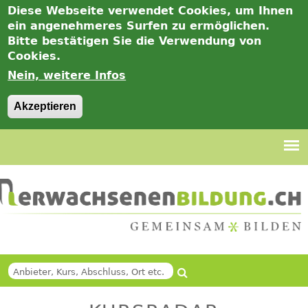
Diese Webseite verwendet Cookies, um Ihnen
ein angenehmeres Surfen zu ermöglichen.
Bitte bestätigen Sie die Verwendung von
Cookies.
Nein, weitere Infos
Akzeptieren
Jump
to
navigation
Suche
Back
SUCHFORMULAR
to