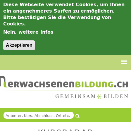
Diese Webseite verwendet Cookies, um Ihnen
ein angenehmeres Surfen zu ermöglichen.
Bitte bestätigen Sie die Verwendung von
Cookies.
Nein, weitere Infos
Akzeptieren
Jump
to
navigation
Suche
Back
SUCHFORMULAR
to