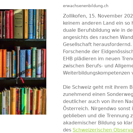
erwachsenenbildung.ch
Zollikofen, 15. November 202
keinem anderen Land ein so h
duale Berufsbildung wie in d
angesichts des raschen Wand
Gesellschaft herausfordernd
Forschende der Eidgenössisc
EHB plädieren im neuen Trend
zwischen Berufs- und Allgeme
Weiterbildungskompetenzen v
Die Schweiz geht mit ihrem B
zunehmend einen Sonderweg 
deutlicher auch von ihren N
Österreich. Nirgendwo sonst i
geblieben und die Trennung z
akademischer Bildung so klar
des
Schweizerischen Observa