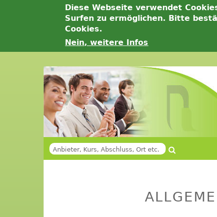
Diese Webseite verwendet Cookie
Surfen zu ermöglichen. Bitte best
Cookies.
Nein, weitere Infos
Jump
to
navigation
Suche
SUCHFORMULAR
Back
Back
to
to
ALLGEME
top
top