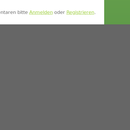
taren bitte
Anmelden
oder
Registrieren
.