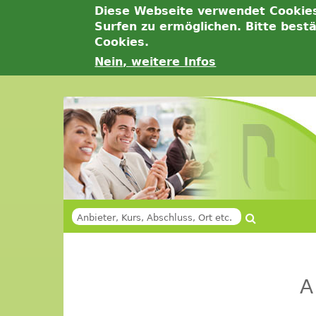
Diese Webseite verwendet Cookie
Surfen zu ermöglichen. Bitte best
Cookies.
Nein, weitere Infos
Jump
to
navigation
Suche
SUCHFORMULAR
Back
Back
to
to
A
top
top