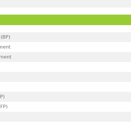
 (BP)
ement
ement
P)
HFP)