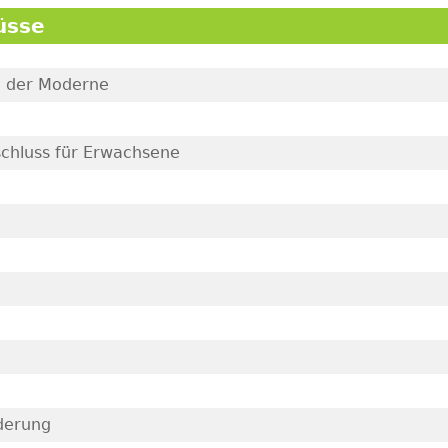
üsse
e der Moderne
schluss für Erwachsene
rderung