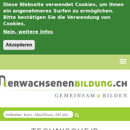
Diese Webseite verwendet Cookies, um Ihnen
ein angenehmeres Surfen zu ermöglichen.
Bitte bestätigen Sie die Verwendung von
Cookies.
Nein, weitere Infos
Akzeptieren
Jump
to
navigation
Suche
Back
SUCHFORMULAR
to