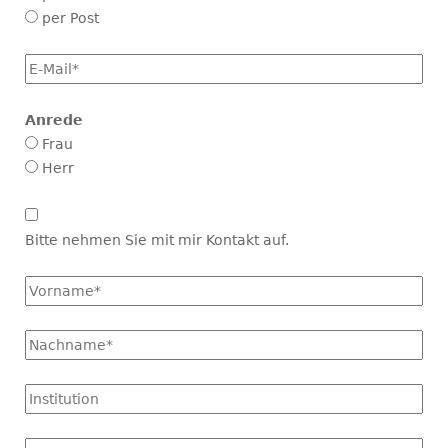
per Post
E-
Mail
*
Anrede
Frau
Herr
Kontakt
aufnehmen
Bitte nehmen Sie mit mir Kontakt auf.
Vorname
*
Name
*
Institution