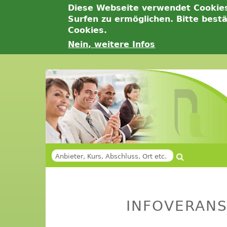
Diese Webseite verwendet Cookie
Surfen zu ermöglichen. Bitte best
Cookies.
Nein, weitere Infos
Jump
to
navigation
Suche
SUCHFORMULAR
Back
Back
to
to
INFOVERANS
top
top