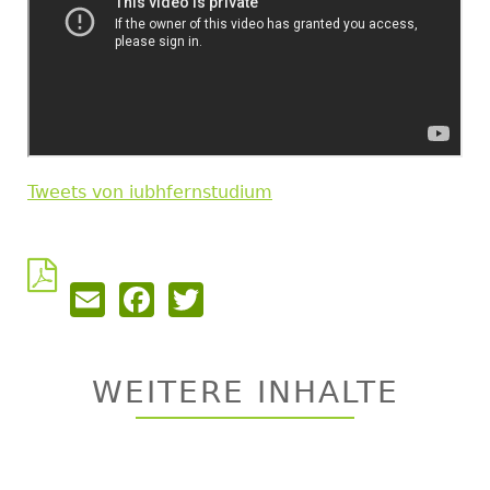
Tweets von iubhfernstudium
Email
Facebook
Twitter
Back
to
top
WEITERE INHALTE