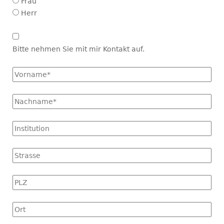
Frau
Herr
Kontakt
aufnehmen
Bitte nehmen Sie mit mir Kontakt auf.
Vorname
*
Name
*
Institution
Strasse
PLZ
Ort