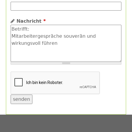
Nachricht
*
Back
to
top