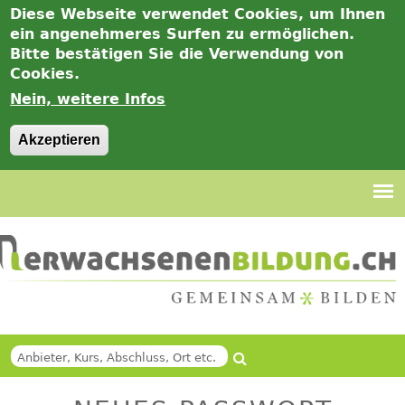
Diese Webseite verwendet Cookies, um Ihnen
ein angenehmeres Surfen zu ermöglichen.
Bitte bestätigen Sie die Verwendung von
Cookies.
Nein, weitere Infos
Akzeptieren
Jump
to
navigation
Suche
Back
SUCHFORMULAR
to