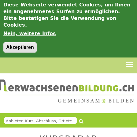
Diese Webseite verwendet Cookies, um Ihnen
ein angenehmeres Surfen zu ermöglichen.
Bitte bestätigen Sie die Verwendung von
Cookies.
Nein, weitere Infos
Akzeptieren
Jump
to
navigation
Suche
Back
SUCHFORMULAR
to