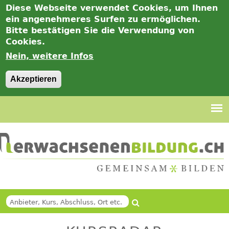
Diese Webseite verwendet Cookies, um Ihnen
ein angenehmeres Surfen zu ermöglichen.
Bitte bestätigen Sie die Verwendung von
Cookies.
Nein, weitere Infos
Akzeptieren
Jump
to
navigation
Suche
Back
SUCHFORMULAR
to