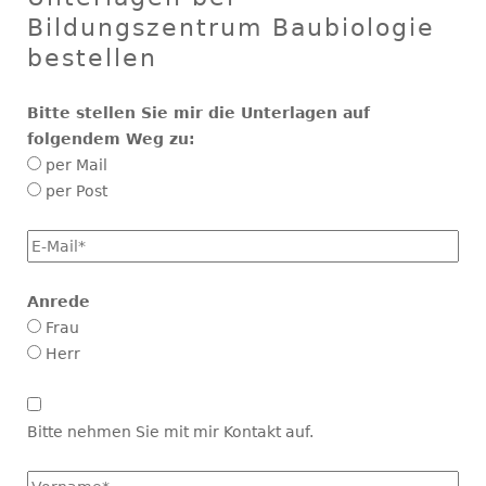
Bildungszentrum Baubiologie
bestellen
Bitte stellen Sie mir die Unterlagen auf
folgendem Weg zu:
per Mail
per Post
E-
Mail
*
Anrede
Frau
Herr
Kontakt
aufnehmen
Bitte nehmen Sie mit mir Kontakt auf.
Vorname